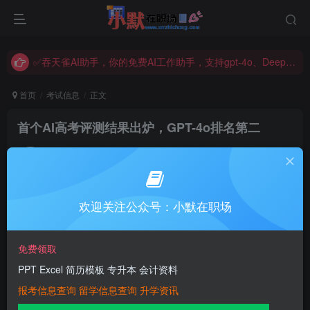
✅吞天雀AI助手，你的免费AI工作助手，支持gpt-4o、DeepSeek、Claude🔥🔥🔥🔥
✅吞天雀AI助手，你的免费AI工作助手，支持gpt-4o、DeepSeek、Claude🔥🔥🔥🔥
✅吞天雀AI助手，你的免费AI工作助手，支持gpt-4o、DeepSeek、Claude🔥🔥🔥🔥
首页
考试信息
正文
首个AI高考评测结果出炉，GPT-4o排名第二
小默在职场
关注
私信
2年前发布
56
9
欢迎关注公众号：小默在职场
近日，上海人工智能实验室利用其自主研发的“司南”评测体
免费领取
系OpenCompass，对国内外多个知名大模型进行了一场特
PPT Excel 简历模板 专升本 会计资料
殊的“高考”。这些来自阿里巴巴、智谱AI、Mistral等机构，以
报考信息查询 留学信息查询 升学资讯
及OpenAI的GPT-4o等“考生”，接受了新课标I卷“语数外”的全