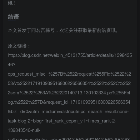
讯！
结语
本文首发于同名宫棕号，欢迎关注获取最新前沿资讯。
原文链接：
https://blog.csdn.net/weixin_45131755/article/details/1398435
46?
ops_request_misc=%257B%2522request%255Fid%2522%2
53A%2522171910939516800226566354%2522%252C%252
2scm%2522%253A%252220140713.130102334.pc%255Fbl
og.%2522%257D&request_id=171910939516800226566354
&biz_id=0&utm_medium=distribute.pc_search_result.none-
task-blog-2~blog~first_rank_ecpm_v1~times_rank-2-
139843546-null-
null.nonecase&utm_term=2024%E5%B9%B4%E9%AB%98