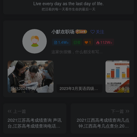
Live every day as the last day of life.
把活着的每一天看作生命的最后一天
小默在职场
关注
1.4W+
0
1
112W+
这家伙很懒，什么都没有写...
预估2024年大学生就业情况如何（2023年毕业生预计达1158万人）
2023年3月英语四级真题及答案解析-电子版可打印（第一、二、三套全）
上一篇
下一篇
2021江苏高考成绩查询 声讯
2021江西高考成绩查询几点
台,江苏高考成绩查询电话号
钟,江西高考几点查分,2021
码多少,2021年江苏高考查分
年江西高考今年几点出成