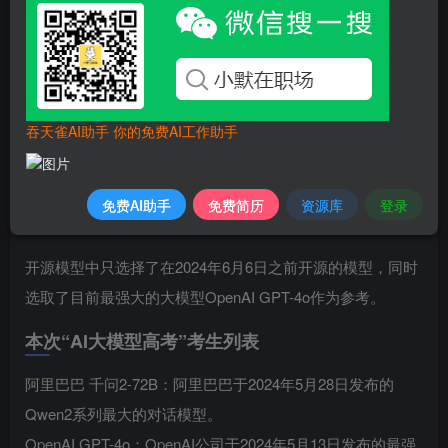
面测试，以检验其真实能力。
为了确保测试的公平性和严谨性，
所有参与评测的开源模型
均在高考前发布，排除了信息泄露的可能性。阅卷工作则邀
吞天雀AI助手 你的免费AI工作助手
请了拥有丰富高考评卷经验的教师参与，严格按照高考标准
进行评分
，力求还原真实考试场景。
免费AI助手
免费简历
资源库
登录
开源模型中只选择了在2024年6月6日之前开源的模型，同时
选取了目前最强大的大模型OpenAI GPT-4o作为参考。
本次“AI大模型高考”考生列表
阿里巴巴 千问2-72B：阿里巴巴于2024年5月28日发布的
Qwen2系列最大的对话模型。
OpenAI GPT-4o：OpenAI公司于2024年5月13日发布的最强