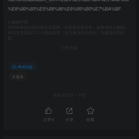
%E8%80%83%E5%88%86%E6%95%B0%E7%BA%BF
©
版权声明
声明📢本站内容均来自互联网，归原创作者所有，如有侵权必删除。
本站文章皆由CC-4.0协议发布，如无来源则为原创，转载请注明出
处。
THE END
考试信息
# 高考
喜欢就支持一下吧
点赞
9
分享
收藏